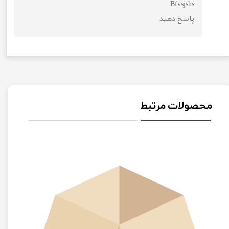
Bfvsjshs
پاسخ دهید
★
★
محصولات مرتبط